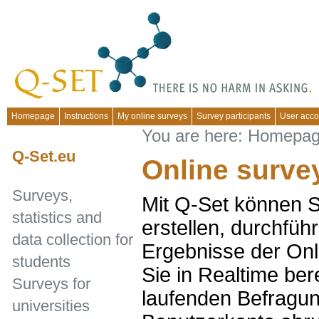
Homepage
Instructions
My online surveys
Survey participants
User acco
You are here:
Homepa
Q-Set.eu
Online surve
Surveys,
Mit Q-Set können S
statistics and
erstellen, durchfüh
data collection for
Ergebnisse der On
students
Sie in Realtime ber
Surveys for
laufenden Befragun
universities