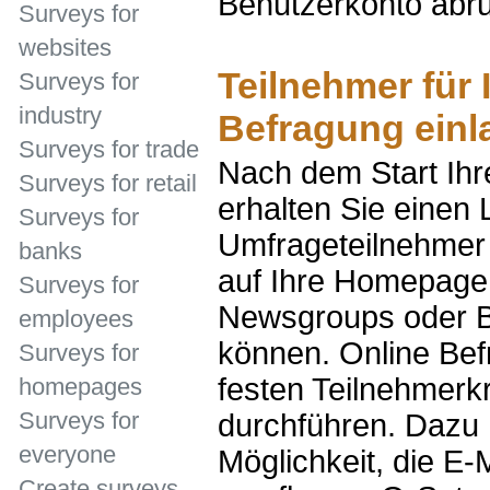
Benutzerkonto abru
Surveys for
websites
Teilnehmer für 
Surveys for
industry
Befragung einl
Surveys for trade
Nach dem Start Ihr
Surveys for retail
erhalten Sie einen 
Surveys for
Umfrageteilnehmer 
banks
auf Ihre Homepage 
Surveys for
Newsgroups oder Bl
employees
können. Online Be
Surveys for
festen Teilnehmerk
homepages
Surveys for
durchführen. Dazu 
everyone
Möglichkeit, die E-
Create surveys